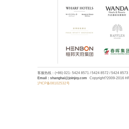
客服热线：(+86) 021- 5424 8571 / 5424 8572 / 5424 8573
Email：shanghai@joinjoy.com
Copyright?2009-2016 HRC
沪ICP备08102532号