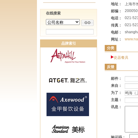
地址：
上海市长
200050
邮编：
在线搜索
021-52
电话：
021-52
传真：
shangh
电邮：
www.nar
网址：
品牌索引
分类
瓷器餐具
反馈
邮件：
来自：
为了：
主题：
讯息：
验证码：