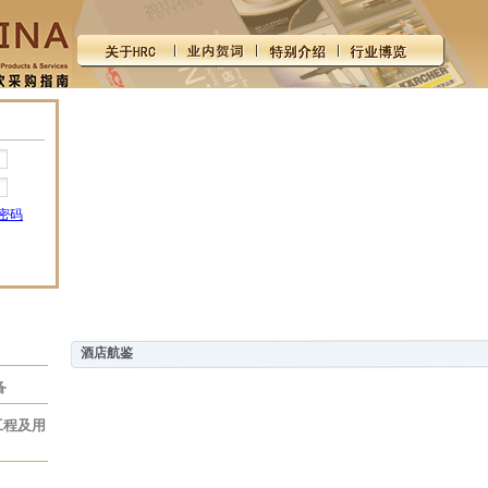
密码
酒店航鉴
备
工程及用