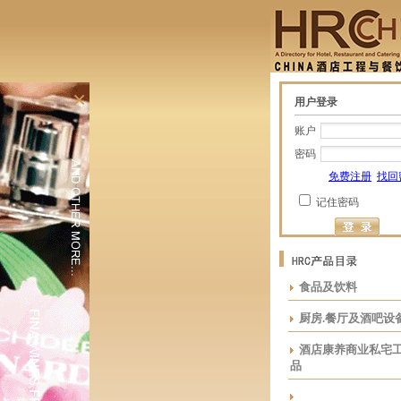
×
用户登录
账户
密码
免费注册
找回
记住密码
食品及饮料
厨房.餐厅及酒吧设
酒店康养商业私宅
品