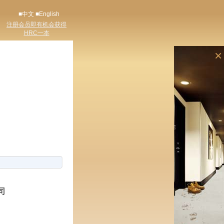
■中文
■English
注册会员即有机会获得
HRC一本
×
司