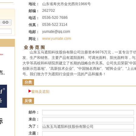
地址：
山东省寿光市金光西街1966号
262702
邮编：
0536-520 7686
电话：
0536-522 3114
传真：
yumate@qq.com
电邮：
www.yumate.com
网址：
山东玉马遮阳科技股份有限公司注册资本9876万元，一直专注于
发、生产和销售。主要产品有遮阳面料、可调光面料、阳光面料等，与
大学等高校和科研院所建立了长期的战略合作关系。公司先后荣获“中
创新示范基地”、“高新技术企业”、“中国驰名商标”、“瞪羚企业”、“上
号。我们致力于为遮阳行业提供一流的产品和服务！
分类
窗饰及遮阳
反馈
邮件：
来自：
为了：
主题：