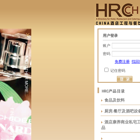
×
用户登录
账户
密码
免费注册
找回
记住密码
食品及饮料
厨房.餐厅及酒吧设
酒店康养商业私宅
品