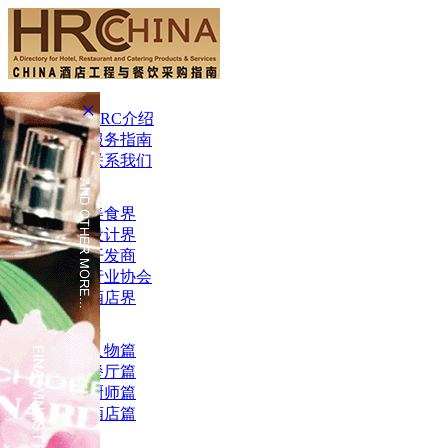
×
HRC介绍
服务指南
联系我们
美食界
设计界
开发商
行业协会
酒店界
人物篇
餐厅篇
厨师篇
酒店篇