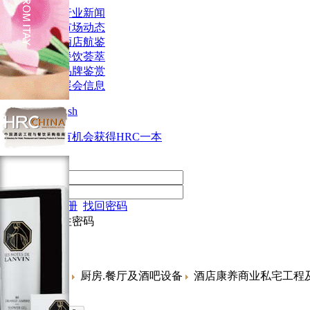
行业新闻
市场动态
酒店航鉴
餐饮荟萃
品牌鉴赏
展会信息
■中文
■English
注册会员即有机会获得HRC一本
用户登录
账户
密码
免费注册
找回密码
记住密码
食品及饮料
厨房.餐厅及酒吧设备
酒店康养商业私宅工程
在线搜索