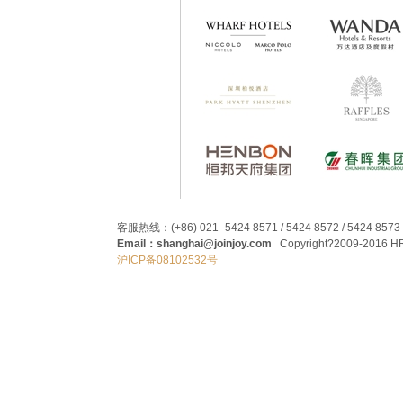
客服热线：(+86) 021- 5424 8571 / 5424 8572 / 5424 8573
Email：shanghai@joinjoy.com
Copyright?2009-2016 HRC
沪ICP备08102532号