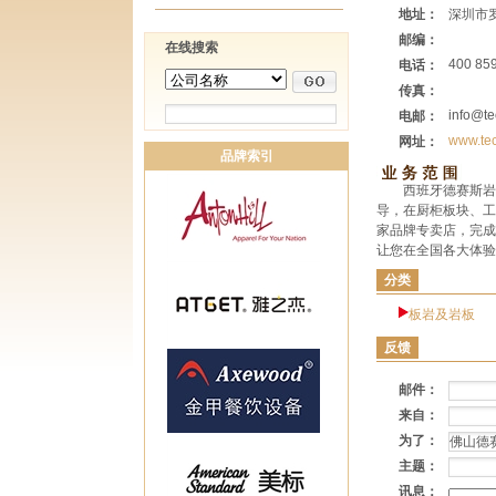
地址：
深圳市罗
邮编：
在线搜索
400 85
电话：
传真：
info@te
电邮：
www.te
网址：
品牌索引
西班牙德赛斯岩
导，在厨柜板块、工
家品牌专卖店，完成
让您在全国各大体验
分类
板岩及岩板
反馈
邮件：
来自：
为了：
主题：
讯息：