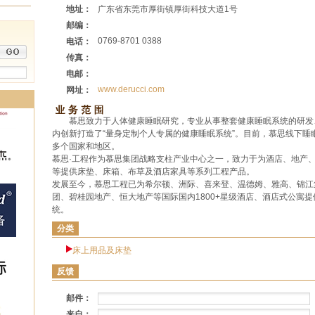
地址：
广东省东莞市厚街镇厚街科技大道1号
邮编：
0769-8701 0388
电话：
传真：
电邮：
www.derucci.com
网址：
慕思致力于人体健康睡眠研究，专业从事整套健康睡眠系统的研发
内创新打造了“量身定制个人专属的健康睡眠系统”。目前，慕思线下睡
多个国家和地区。
慕思·工程作为慕思集团战略支柱产业中心之一，致力于为酒店、地产
等提供床垫、床箱、布草及酒店家具等系列工程产品。
发展至今，慕思工程已为希尔顿、洲际、喜来登、温德姆、雅高、锦江
团、碧桂园地产、恒大地产等国际国内1800+星级酒店、酒店式公寓
统。
分类
床上用品及床垫
反馈
邮件：
来自：