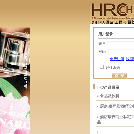
×
用户登录
账户
密码
免费注册
找回
记住密码
食品及饮料
厨房.餐厅及酒吧设
酒店康养商业私宅
品