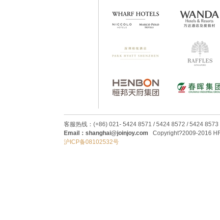
客服热线：(+86) 021- 5424 8571 / 5424 8572 / 5424 8573
Email：shanghai@joinjoy.com
Copyright?2009-2016 HRC
沪ICP备08102532号