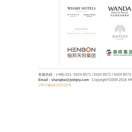
客服热线：(+86) 021- 5424 8571 / 5424 8572 / 5424 8573
Email：shanghai@joinjoy.com
Copyright?2009-2016 HRC
沪ICP备08102532号