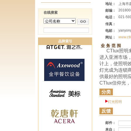
地址：
上海市嘉
201800
邮编：
在线搜索
021-59
电话：
传真：
yanyon
电邮：
www.ctl
网址：
品牌索引
CTlux照
进入亚洲市场，
计上，使照明
灯光成为连锁
供最好的照明
CTlux信仰
分类
灯光照明
反馈
邮件：
来自：