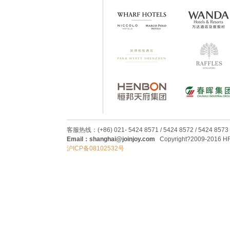
客服热线：(+86) 021- 5424 8571 / 5424 8572 / 5424 8573
Email：shanghai@joinjoy.com
Copyright?2009-2016 HRC
沪ICP备08102532号